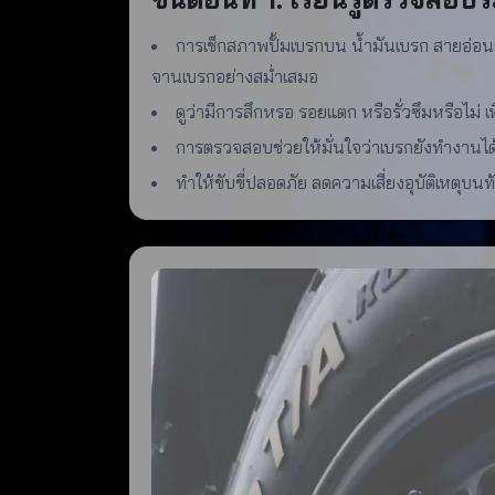
การเช็กสภาพปั้มเบรกบน น้ำมันเบรก สายอ่อ
จานเบรกอย่างสม่ำเสมอ
ดูว่ามีการสึกหรอ รอยแตก หรือรั่วซึมหรือไม่ 
การตรวจสอบช่วยให้มั่นใจว่าเบรกยังทำงานได
ทำให้ขับขี่ปลอดภัย ลดความเสี่ยงอุบัติเหตุบ