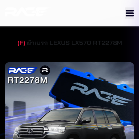
(
F
)
ผ้าเบรก
LEXUS
LX570
RT2278M