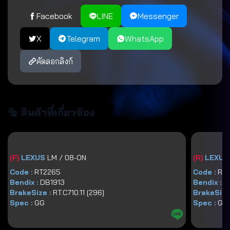
Facebook
LINE
Messenger
X
Telegram
WhatsApp
คัดลอกลิงก์
🔩 สินค้าที่เกี่ยวข้อง
(
F
)
LEXUS
LM / 08-ON
(
R
)
LEXUS
Code :
RT2265
Code :
RT2
Bendix :
DB1913
Bendix :
D
BrakeSize :
RT.C710.11 [296]
BrakeSize
Spec :
GG
Spec :
GG