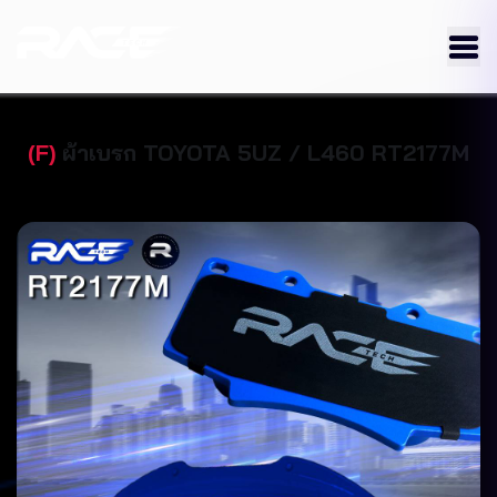
(
F
)
ผ้าเบรก
TOYOTA
5UZ / L460
RT2177M