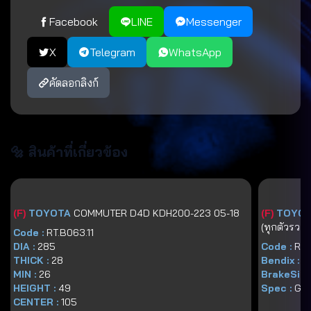
Facebook
LINE
Messenger
X
Telegram
WhatsApp
คัดลอกลิงก์
🔩 สินค้าที่เกี่ยวข้อง
(
F
)
TOYOTA
COMMUTER D4D KDH200-223 05-18
(
F
)
TOYO
(ทุกตัวรวม
Code :
RT.B063.11
DIA :
285
Code :
RT
THICK :
28
Bendix :
D
MIN :
26
BrakeSize
HEIGHT :
49
Spec :
GG
CENTER :
105