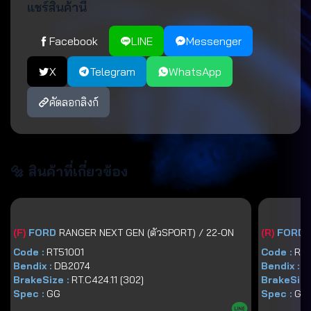
แชร์สินค้านี้
Facebook
LINE
Messenger
X
Telegram
WhatsApp
คัดลอกลิงก์
🔩 สินค้าที่เกี่ยวข้อง
(
F
)
FORD
RANGER NEXT GEN (ตัวSPORT) / 22-ON
(
R
)
FORD
Code :
RT51001
Code :
RT
Bendix :
DB2074
Bendix :
D
BrakeSize :
RT.C424.11 [302]
BrakeSize
Spec :
GG
Spec :
GG