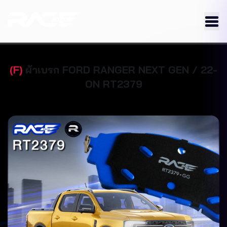
(
F
)
ผ้าเบรก
FORD
RANGER NEXT GEN / 22-
ON
RT2379