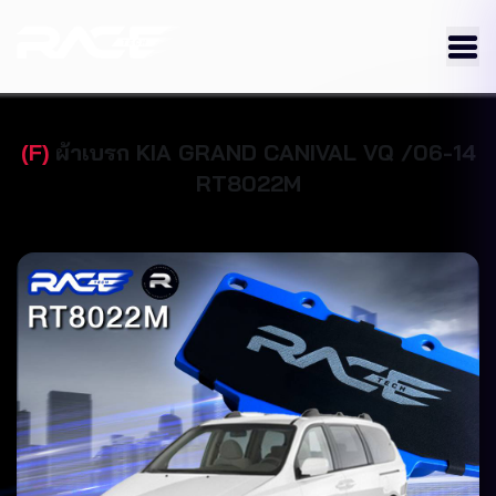
(
F
)
ผ้าเบรก
KIA
GRAND CANIVAL VQ /06-14
RT8022M