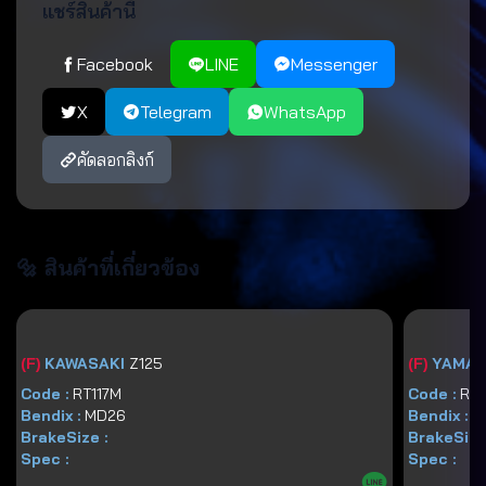
แชร์สินค้านี้
Facebook
LINE
Messenger
X
Telegram
WhatsApp
คัดลอกลิงก์
🔩 สินค้าที่เกี่ยวข้อง
(
F
)
KAWASAKI
Z125
(
F
)
YAMA
Code :
RT117M
Code :
RT
Bendix :
MD26
Bendix :
M
BrakeSize :
BrakeSize
Spec :
Spec :