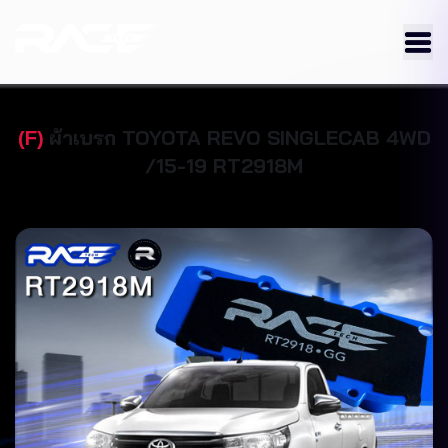
(
F
)
ผ้าเบรก
TOYOTA
REVO SINGLECAB 4WD
/15-19
RT2918M