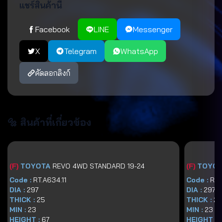
แชร์สินค้านี้
Facebook
LINE
Messenger
X
Telegram
WhatsApp
คัดลอกลิงก์
🔩 สินค้าที่เกี่ยวข้อง
(
F
)
TOYOTA
REVO 4WD STANDARD 19-24
(
F
)
TOYO
Code :
RT.A634.11
Code :
RT.
DIA :
297
DIA :
297
THICK :
25
THICK :
25
MIN :
23
MIN :
23
HEIGHT :
67
HEIGHT :