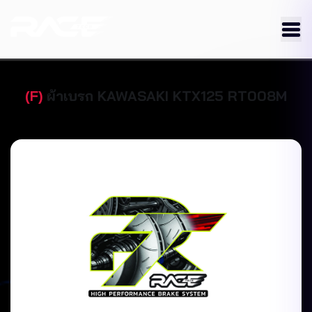
(
F
)
ผ้าเบรก
KAWASAKI
KTX125
RT008M