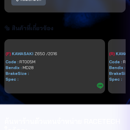
🔩 สินค้าที่เกี่ยวข้อง
(
F
)
KAWASAKI
Z650 /2016
(
R
)
KAWAS
Code :
RT005M
Code :
RT
Bendix :
MD28
Bendix :
M
BrakeSize :
BrakeSize
Spec :
Spec :
ค้นหาร้านตัวแทนจำหน่าย RACETECH