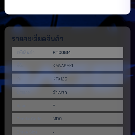
รายละเอียดสินค้า
รหัสสินค้า:
RT008M
ยี่ห้อ:
KAWASAKI
รุ่น:
KTX125
ประเภท:
ผ้าเบรก
Spec:
F
Bendix Code:
MD9
Brake Size:
-