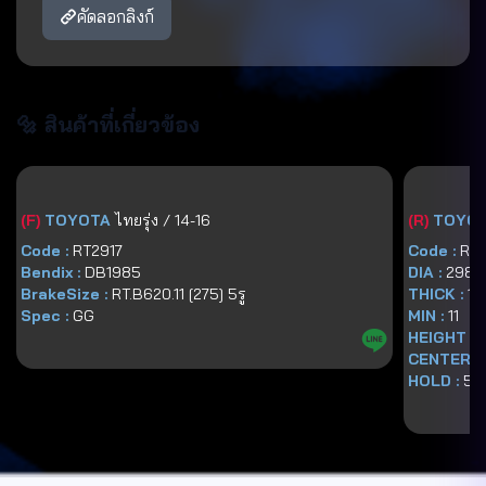
คัดลอกลิงก์
🔩 สินค้าที่เกี่ยวข้อง
(
F
)
TOYOTA
ไทยรุ่ง / 14-16
(
R
)
TOYO
Code :
RT2917
Code :
RT.
Bendix :
DB1985
DIA :
298
BrakeSize :
RT.B620.11 [275] 5รู
THICK :
12
Spec :
GG
MIN :
11
HEIGHT :
CENTER :
HOLD :
5
|