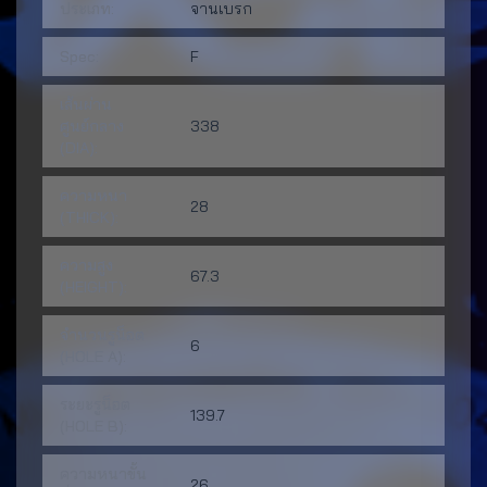
ประเภท:
จานเบรก
Spec:
F
เส้นผ่าน
ศูนย์กลาง
338
(DIA):
ความหนา
28
(THICK):
ความสูง
67.3
(HEIGHT):
จำนวนรูน็อต
6
(HOLE A):
ระยะรูน็อต
139.7
(HOLE B):
ความหนาขั้น
26