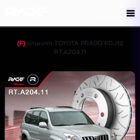
(
F
)
จานเบรก
TOYOTA
PRADO KDJ12
RT.A204.11