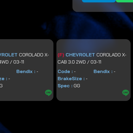
VROLET
COROLADO X-
(
F
)
CHEVROLET
COROLADO X-
4WD / 03-11
CAB 3.0 2WD / 03-11
Bendix :
-
Code :
-
Bendix :
-
e :
-
BrakeSize :
-
G
Spec :
GG