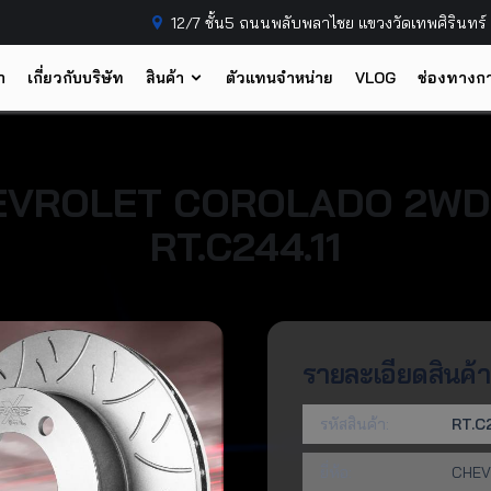
12/7 ชั้น5 ถนนพลับพลาไชย แขวงวัดเทพศิรินทร
ก
เกี่ยวกับบริษัท
สินค้า
ตัวแทนจำหน่าย
VLOG
ช่องทางกา
EVROLET
COROLADO 2WD [ต
RT.C244.11
รายละเอียดสินค้า
รหัสสินค้า:
RT.C2
ยี่ห้อ:
CHEV