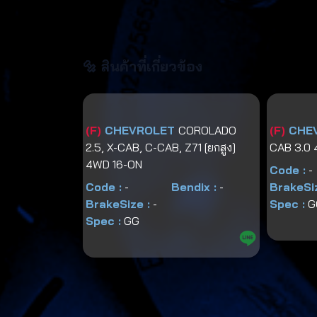
🔩 สินค้าที่เกี่ยวข้อง
(
F
)
CHEVROLET
COROLADO
(
F
)
CHE
2.5, X-CAB, C-CAB, Z71 [ยกสูง]
CAB 3.0 
4WD 16-ON
Code :
-
Code :
-
Bendix :
-
BrakeSiz
BrakeSize :
-
Spec :
G
Spec :
GG