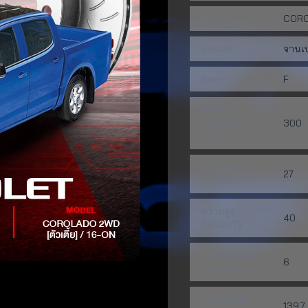
รุ่น:
COROL
ประเภท:
จานเ
Spec:
F
เส้นผ่าน
ศูนย์กลาง
300
(DIA):
ความหนา
27
(THICK):
ความสูง
40
(HEIGHT):
จำนวนรูน็อต
6
(HOLE A):
ระยะรูน็อต
139.7