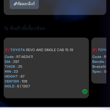
คัดลอกลิงก์
🔩 สินค้าที่เกี่ยวข้อง
(
F
)
TOYOTA
REVO 4WD SINGLE CAB 15-19
(
F
)
TOYO
Code :
RT.A634.11
Code :
RT2
DIA :
297
Bendix :
D
THICK :
25
BrakeSize
MIN :
23
Spec :
GG
HEIGHT :
67
CENTER :
108
HOLD :
6
|
139.7