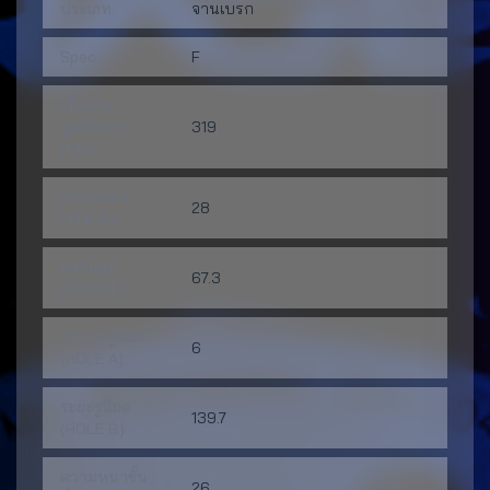
ประเภท:
จานเบรก
Spec:
F
เส้นผ่าน
ศูนย์กลาง
319
(DIA):
ความหนา
28
(THICK):
ความสูง
67.3
(HEIGHT):
จำนวนรูน็อต
6
(HOLE A):
ระยะรูน็อต
139.7
(HOLE B):
ความหนาขั้น
26