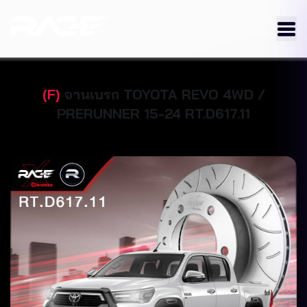
(
F
)
จานเบรก
TOYOTA
REVO 4WD /
PRERUNNER 15-24
RT.D617.11