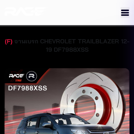
(
F
)
จานเบรก
CHEVROLET
TRAILBLAZER 12-
19
DF7988XSS