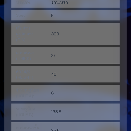
ประเภท:
จานเบรก
Spec:
F
เส้นผ่าน
ศูนย์กลาง
300
(DIA):
ความหนา
27
(THICK):
ความสูง
40
(HEIGHT):
จำนวนรูน็อต
6
(HOLE A):
ระยะรูน็อต
138.5
(HOLE B):
ความหนาขั้น
25.6