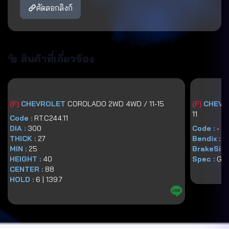
คัดลอกลิงก์
🔩 สินค้าที่เกี่ยวข้อง
(
F
)
CHEVROLET
COROLADO 2WD 4WD / 11-15
(
F
)
CHEVR
11
Code :
RT.C244.11
DIA :
300
Code :
-
THICK :
27
Bendix :
-
MIN :
25
BrakeSize
HEIGHT :
40
Spec :
GG
CENTER :
88
HOLD :
6
|
139.7