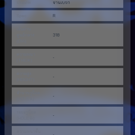
ประเภท:
จานเบรก
Spec:
R
เส้นผ่าน
ศูนย์กลาง
318
(DIA):
ความหนา
-
(THICK):
ความสูง
-
(HEIGHT):
จำนวนรูน็อต
-
(HOLE A):
ระยะรูน็อต
-
(HOLE B):
ความหนาขั้น
-