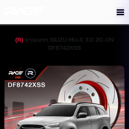
(
R
)
จานเบรก
ISUZU
MU-X 3.0 20-ON
DF8742XSS