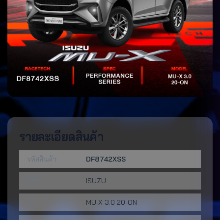
รายละเอียดสินค้า
รหัสสินค้า:
DF8742XSS
ยี่ห้อ:
ISUZU
รุ่น:
MU-X 3.0 20-ON