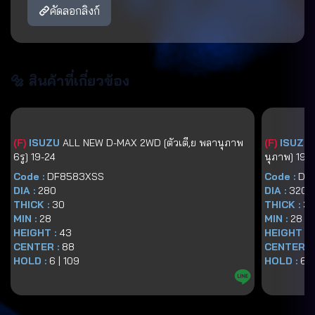
คัดลอกลิงก์
🔩 สินค้าที่เกี่ยวข้อง
(
F
)
ISUZU
ALL NEW D-MAX 2WD [ตัวเตี,ย พลานุภาพ
(
F
)
ISUZU
6รู] 19-24
นุภาพ] 19-
Code :
DF8583XSS
Code :
DF
DIA :
280
DIA :
320
THICK :
30
THICK :
3
MIN :
28
MIN :
28
HEIGHT :
43
HEIGHT :
6
CENTER :
88
CENTER :
HOLD :
6
|
109
HOLD :
6
|