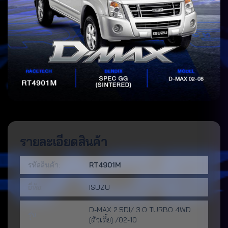
รายละเอียดสินค้า
รหัสสินค้า:
RT4901M
ยี่ห้อ:
ISUZU
D-MAX 2.5DI/ 3.O TURBO 4WD
รุ่น:
[ตัวเตี้ย] /02-10