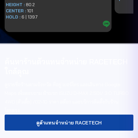
HEIGHT :
80.2
CENTER :
101
HOLD :
6
|
139.7
ค้นหาร้านตัวแทนจำหน่าย RACETECH
ใกล้คุณ
ดูรายชื่อร้านตามจังหวัด ที่อยู่ เบอร์โทร และเส้นทาง Google
Maps เพื่อสอบถาม
ผ้าเบรก ISUZU D-MAX 2.5DI/ 3.O TURBO
4WD [ตัวเตี้ย] /02-10
ราคา สต็อก และบริการติดตั้งกับร้าน
โดยตรง
ดูตัวแทนจำหน่าย RACETECH