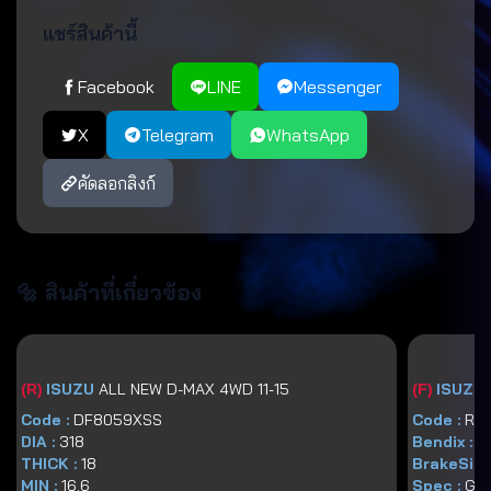
แชร์สินค้านี้
Facebook
LINE
Messenger
X
Telegram
WhatsApp
คัดลอกลิงก์
🔩 สินค้าที่เกี่ยวข้อง
(
R
)
ISUZU
ALL NEW D-MAX 4WD 11-15
(
F
)
ISUZU
Code :
DF8059XSS
Code :
RT
DIA :
318
Bendix :
D
THICK :
18
BrakeSize
MIN :
16.6
Spec :
GG