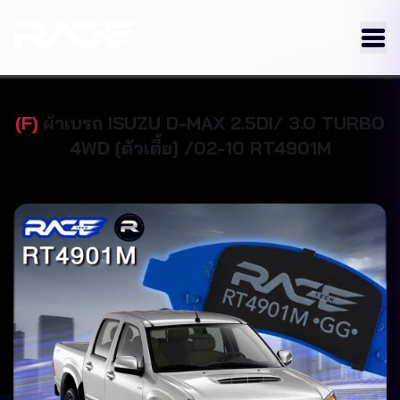
(
F
)
ผ้าเบรก
ISUZU
D-MAX 2.5DI/ 3.O TURBO
4WD [ตัวเตี้ย] /02-10
RT4901M